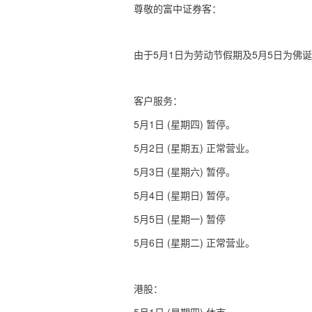
尊敬的富中证券客：
5
1
5
5
由于
月
日为劳动节假期及
月
日为佛诞
客户服务：
5
1
(
)
月
日
星期四
暂停。
5
2
(
)
月
日
星期五
正常营业。
5
3
(
)
月
日
星期六
暂停。
5
4
(
)
月
日
星期日
暂停。
5
5
(
)
月
日
星期一
暂停
5
6
(
)
月
日
星期二
正常营业。
港股：