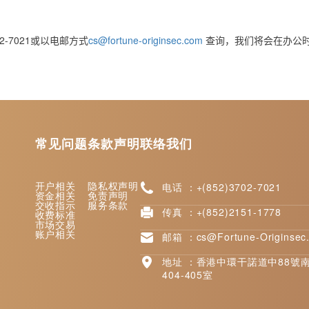
2-7021
cs@fortune-originsec.com
或
以
电邮
方式
查询，我们将会在办公
常见问题
条款声明
联络我们
开户相关
隐私权声明
电话 ：+(852)3702-7021
资金相关
免责声明
交收指示
服务条款
传真 ：+(852)2151-1778
收费标准
市场交易
账户相关
邮箱 ：cs@Fortune-Originsec
地址 ：香港中環干諾道中88號
404-405室