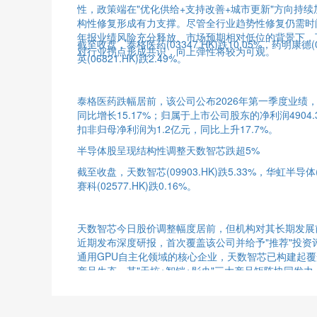
性，政策端在"优化供给+支持改善+城市更新"方向持
构性修复形成有力支撑。尽管全行业趋势性修复仍需时
年报业绩风险充分释放、市场预期相对低位的背景下，
截至收盘，泰格医药(03347.HK)跌10.05%，药明康德(0
对行业拐点形成共识，向上弹性将较为可观。
英(06821.HK)跌2.49%。
泰格医药跌幅居前，该公司公布2026年第一季度业绩，其
同比增长15.17%；归属于上市公司股东的净利润4904.
扣非归母净利润为1.2亿元，同比上升17.7%。
半导体股呈现结构性调整天数智芯跌超5%
截至收盘，天数智芯(09903.HK)跌5.33%，华虹半导体(0
赛科(02577.HK)跌0.16%。
天数智芯今日股价调整幅度居前，但机构对其长期发展
近期发布深度研报，首次覆盖该公司并给予"推荐"投资
通用GPU自主化领域的核心企业，天数智芯已构建起覆盖
产品生态，其"天垓+智铠+彤央"三大产品矩阵协同发
GPU的双重量产突破。