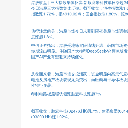
港股收盘 | 三大指数集体反弹 新股商米科技单日涨超24
今日港股三大指数集体反弹。截至收盘，恒生指数涨1.68%
指数涨1.72%，报4910.02点；国企指数涨1.86%，报88
值得注意的是，港股市场今日未受到隔夜美股市场调整
度涨超1.8%。
中信证券指出，港股受地缘避险情绪升温、韩国市场资
短期流出明显。伴随国产大模型DeepSeek-V4预览版
国产AI产业有望迎来持续催化。
从盘面来看，港股市场交投活跃，资金明显向高景气度
电池及房地产板块表现尤为突出，而医药与半导体板块
性特征显著。
印制电路板股强势领涨胜宏科技涨超7%
截至收盘，胜宏科技(02476.HK)涨7%，建滔集团(0014
(03200.HK)涨1.02%。