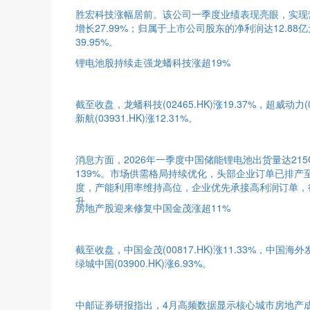
胜宏科技涨幅居前。该公司一季度业绩表现亮眼，实现营
增长27.99%；归属于上市公司股东的净利润达12.88
39.95%。
锂电池股持续走强龙蟠科技涨超19%
截至收盘，龙蟠科技(02465.HK)涨19.37%，超威动力(00
新航(03931.HK)涨12.31%。
消息方面，2026年一季度中国储能锂电池出货量达21
139%。市场供需格局持续优化，头部企业订单已排产至2
度，产能利用率维持高位，企业优先承接高利润订单，
升。
房地产股迎来修复中国金茂涨超11%
截至收盘，中国金茂(00817.HK)涨11.33%，中国海外发展
绿城中国(03900.HK)涨6.93%。
中邮证券研报指出，4月高频数据显示核心城市房地产