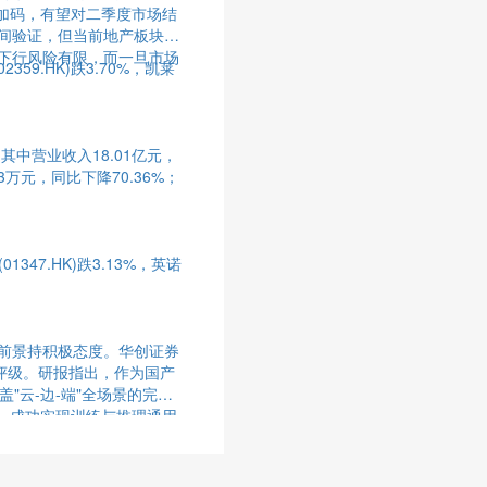
续加码，有望对二季度市场结
间验证，但当前地产板块在
下行风险有限，而一旦市场
2359.HK)跌3.70%，凯莱
中营业收入18.01亿元，
3万元，同比下降70.36%；
1347.HK)跌3.13%，英诺
前景持积极态度。华创证券
评级。研报指出，作为国产
"云-边-端"全场景的完整
力，成功实现训练与推理通用